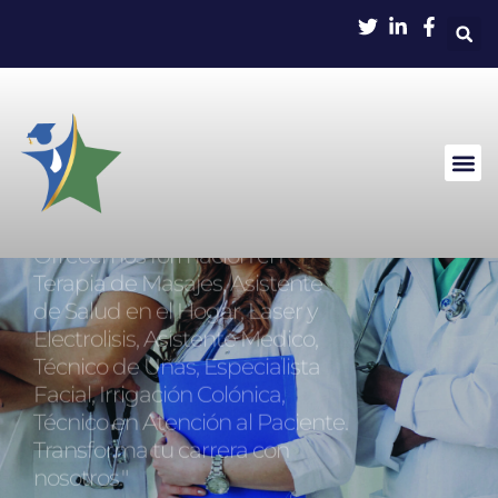
La Educacion es
Nuestra Pasion
Inscríbete en nuestros
programas educativos
Ofrecemos formación en
Terapia de Masajes, Asistente
de Salud en el Hogar, Laser y
Electrolisis, Asistente Medico,
Técnico de Uñas, Especialista
Facial, Irrigación Colónica,
Técnico en Atención al Paciente.
Transforma tu carrera con